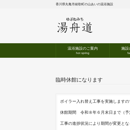
香川県丸亀市綾歌町の山あいの温浴施設
温浴施設のご案内
施設
hot spring
fa
臨時休館になります
ボイラー入れ替え工事を実施しますの
休館期間 令和８年６月末日まで（予
工事の進捗状況により期間が変更とな