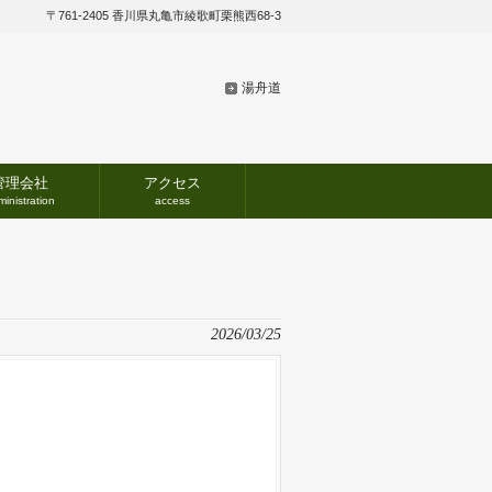
〒761-2405 香川県丸亀市綾歌町栗熊西68-3
湯舟道
管理会社
アクセス
inistration
access
2026/03/25