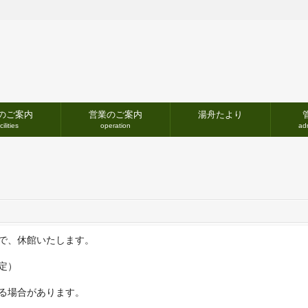
のご案内
営業のご案内
湯舟たより
cilities
operation
adm
で、休館いたします。
定）
る場合があります。